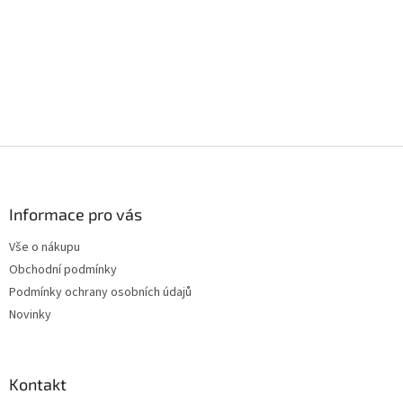
Z
á
p
a
Informace pro vás
t
Vše o nákupu
í
Obchodní podmínky
Podmínky ochrany osobních údajů
Novinky
Kontakt