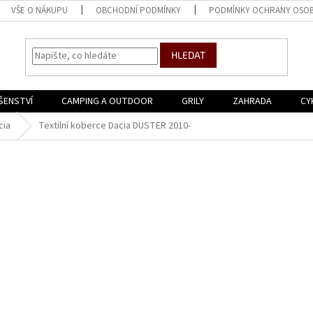
VŠE O NÁKUPU
OBCHODNÍ PODMÍNKY
PODMÍNKY OCHRANY OSOB
HLEDAT
ŠENSTVÍ
CAMPING A OUTDOOR
GRILY
ZAHRADA
CY
cia
Textilní koberce Dacia DUSTER 2010-