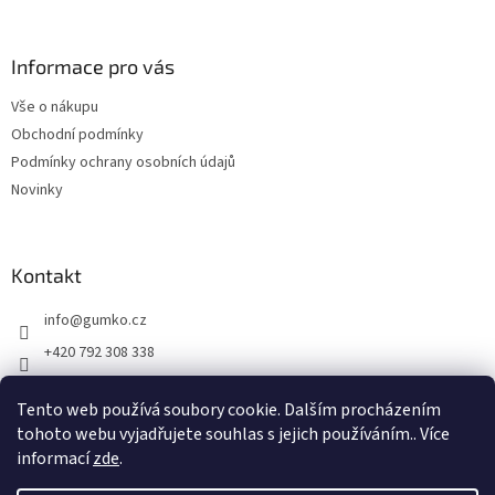
á
p
a
Informace pro vás
t
Vše o nákupu
í
Obchodní podmínky
Podmínky ochrany osobních údajů
Novinky
Kontakt
info
@
gumko.cz
+420 792 308 338
https://www.facebook.com/gumko.cz
Tento web používá soubory cookie. Dalším procházením
gumko_cz
tohoto webu vyjadřujete souhlas s jejich používáním.. Více
informací
zde
.