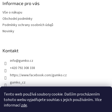
a
Informace pro vás
t
Vše o nákupu
í
Obchodní podmínky
Podmínky ochrany osobních údajů
Novinky
Kontakt
info
@
gumko.cz
+420 792 308 338
https://www.facebook.com/gumko.cz
gumko_cz
Tento web používá soubory cookie. Dalším procházením
tohoto webu vyjadřujete souhlas s jejich používáním.. Více
Vytvořil Shoptet
informací
zde
.