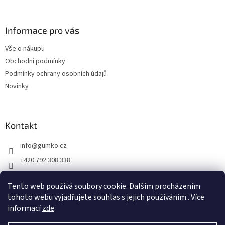
á
p
a
Informace pro vás
t
Vše o nákupu
í
Obchodní podmínky
Podmínky ochrany osobních údajů
Novinky
Kontakt
info
@
gumko.cz
+420 792 308 338
https://www.facebook.com/gumko.cz
Tento web používá soubory cookie. Dalším procházením
gumko_cz
tohoto webu vyjadřujete souhlas s jejich používáním.. Více
informací
zde
.