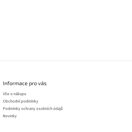
Z
á
p
a
Informace pro vás
t
Vše o nákupu
í
Obchodní podmínky
Podmínky ochrany osobních údajů
Novinky