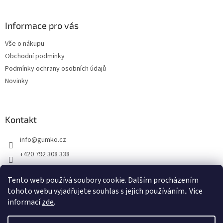
á
p
a
Informace pro vás
t
Vše o nákupu
í
Obchodní podmínky
Podmínky ochrany osobních údajů
Novinky
Kontakt
info
@
gumko.cz
+420 792 308 338
https://www.facebook.com/gumko.cz
Tento web používá soubory cookie. Dalším procházením
gumko_cz
tohoto webu vyjadřujete souhlas s jejich používáním.. Více
informací
zde
.
Vytvořil Shoptet