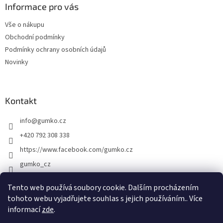
a
Informace pro vás
t
Vše o nákupu
í
Obchodní podmínky
Podmínky ochrany osobních údajů
Novinky
Kontakt
info
@
gumko.cz
+420 792 308 338
https://www.facebook.com/gumko.cz
gumko_cz
Tento web používá soubory cookie. Dalším procházením
tohoto webu vyjadřujete souhlas s jejich používáním.. Více
Vytvořil Shoptet
informací
zde
.