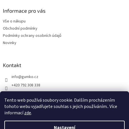
p
a
Informace pro vás
t
Vše o nákupu
í
Obchodní podmínky
Podmínky ochrany osobních údajů
Novinky
Kontakt
info
@
gumko.cz
+420 792 308 338
https://www.facebook.com/gumko.cz
Tento web používá soubory cookie. Dalším procházením
gumko_cz
tohoto webu vyjadřujete souhlas s jejich používáním.. Více
informací
zde
.
Vytvořil Shoptet
Nastavení