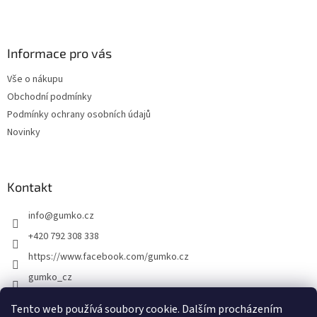
Z
á
p
a
Informace pro vás
t
Vše o nákupu
í
Obchodní podmínky
Podmínky ochrany osobních údajů
Novinky
Kontakt
info
@
gumko.cz
+420 792 308 338
https://www.facebook.com/gumko.cz
gumko_cz
Tento web používá soubory cookie. Dalším procházením