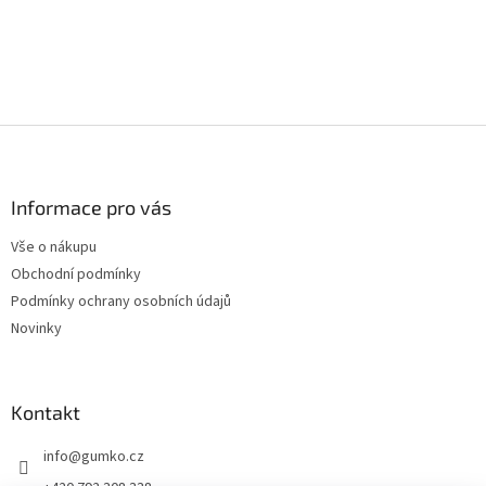
Z
á
p
a
Informace pro vás
t
Vše o nákupu
í
Obchodní podmínky
Podmínky ochrany osobních údajů
Novinky
Kontakt
info
@
gumko.cz