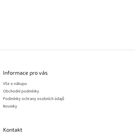
Z
á
p
a
Informace pro vás
t
Vše o nákupu
í
Obchodní podmínky
Podmínky ochrany osobních údajů
Novinky
Kontakt