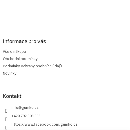
Z
á
p
a
Informace pro vás
t
Vše o nákupu
í
Obchodní podmínky
Podmínky ochrany osobních údajů
Novinky
Kontakt
info
@
gumko.cz
+420 792 308 338
https://www.facebook.com/gumko.cz