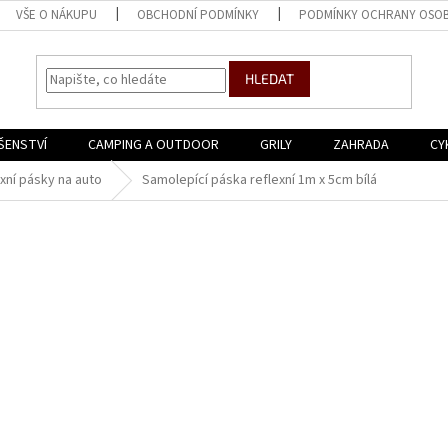
VŠE O NÁKUPU
OBCHODNÍ PODMÍNKY
PODMÍNKY OCHRANY OSOB
HLEDAT
ŠENSTVÍ
CAMPING A OUTDOOR
GRILY
ZAHRADA
CY
xní pásky na auto
Samolepící páska reflexní 1m x 5cm bílá