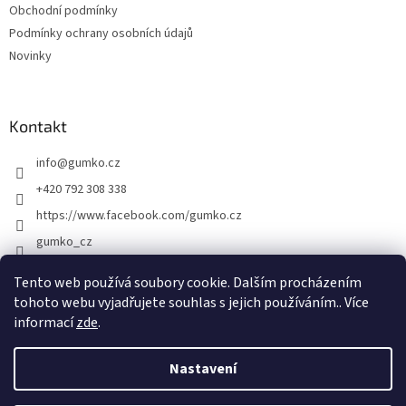
Obchodní podmínky
Podmínky ochrany osobních údajů
Novinky
Kontakt
info
@
gumko.cz
+420 792 308 338
https://www.facebook.com/gumko.cz
gumko_cz
Tento web používá soubory cookie. Dalším procházením
tohoto webu vyjadřujete souhlas s jejich používáním.. Více
Vytvořil Shoptet
informací
zde
.
Copyright 2026
Gumko.cz
. Všechna práva vyhrazena.
Upravit
Nastavení
nastavení cookies