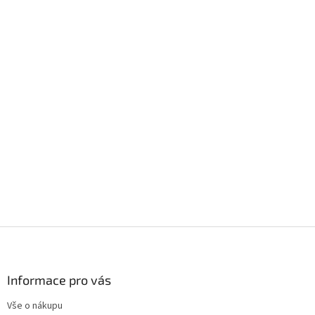
Z
á
p
a
Informace pro vás
t
Vše o nákupu
í