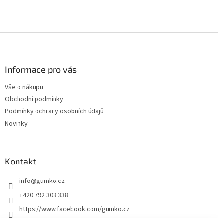
Z
á
p
a
Informace pro vás
t
Vše o nákupu
í
Obchodní podmínky
Podmínky ochrany osobních údajů
Novinky
Kontakt
info
@
gumko.cz
+420 792 308 338
https://www.facebook.com/gumko.cz