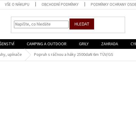
VŠE O NÁKUPU
OBCHODNÍ PODMÍNKY
PODMÍNKY OCHRANY OSOB
HLEDAT
ŠENSTVÍ
CAMPING A OUTDOOR
GRILY
ZAHRADA
CY
uhy, upínače
Popruh s ráčnou a háky 2500daN 6m TÜV/GS