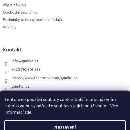
t
Vše o nákupu
í
Obchodní podmínky
Podmínky ochrany osobních údajů
Novinky
Kontakt
info
@
gumko.cz
+420 792 308 338
https://www.facebook.com/gumko.cz
gumko_cz
Tento web používá soubory cookie. Dalším procházením
tohoto webu vyjadřujete souhlas s jejich používáním.. Více
Vytvořil Shoptet
informací
zde
.
Copyright 2026
Gumko.cz
. Všechna práva vyhrazena.
Upravit
Nastavení