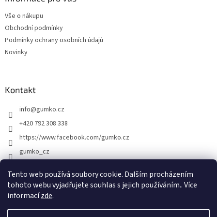
t
Vše o nákupu
í
Obchodní podmínky
Podmínky ochrany osobních údajů
Novinky
Kontakt
info
@
gumko.cz
+420 792 308 338
https://www.facebook.com/gumko.cz
gumko_cz
Tento web používá soubory cookie. Dalším procházením
tohoto webu vyjadřujete souhlas s jejich používáním.. Více
Vytvořil Shoptet
informací
zde
.