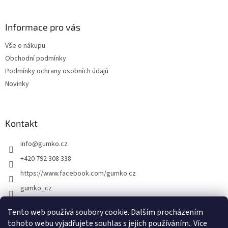
á
p
a
Informace pro vás
t
Vše o nákupu
í
Obchodní podmínky
Podmínky ochrany osobních údajů
Novinky
Kontakt
info
@
gumko.cz
+420 792 308 338
https://www.facebook.com/gumko.cz
gumko_cz
Tento web používá soubory cookie. Dalším procházením
tohoto webu vyjadřujete souhlas s jejich používáním.. Více
Vytvořil Shoptet