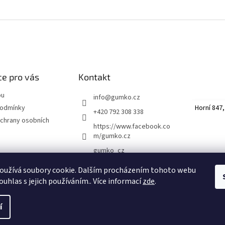
e pro vás
Kontakt
pu
info
@
gumko.cz
Horní 847,
podmínky
+420 792 308 338
chrany osobních
https://www.facebook.co
m/gumko.cz
gumko_cz
oužívá soubory cookie. Dalším procházením tohoto webu
ouhlas s jejich používáním.. Více informací
zde
.
avit nastavení cookies
í