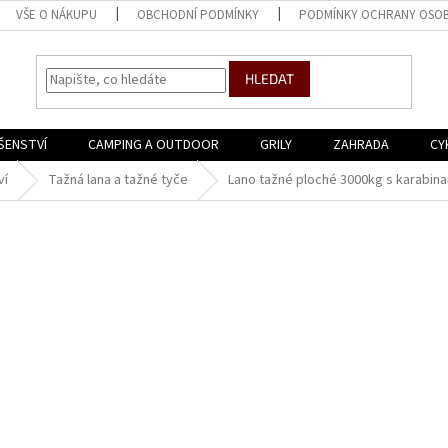
VŠE O NÁKUPU
OBCHODNÍ PODMÍNKY
PODMÍNKY OCHRANY OSOB
HLEDAT
ŠENSTVÍ
CAMPING A OUTDOOR
GRILY
ZAHRADA
CY
ví
Tažná lana a tažné tyče
Lano tažné ploché 3000kg s karabin