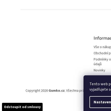
Z
á
p
a
t
Informac
í
Vše o náku
Obchodní 
Podmínky o
údajů
Novinky
Tento web p
vyjadřujete s
Copyright 2026
Gumko.cz
. Všechna práva vyhrazena.
Upr
Nastaven
Odstoupit od smlouvy