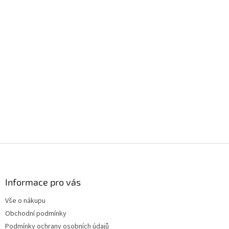
Z
á
p
a
Informace pro vás
t
Vše o nákupu
í
Obchodní podmínky
Podmínky ochrany osobních údajů