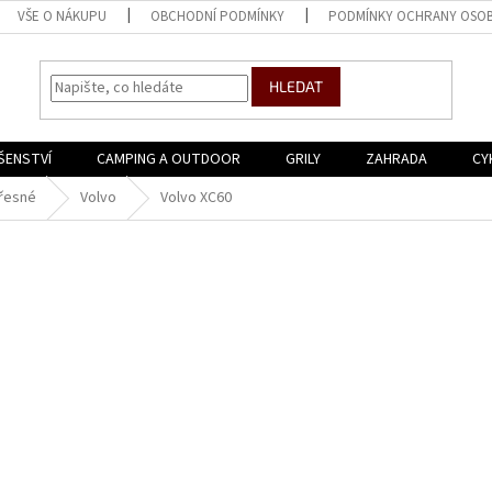
VŠE O NÁKUPU
OBCHODNÍ PODMÍNKY
PODMÍNKY OCHRANY OSOB
HLEDAT
ŠENSTVÍ
CAMPING A OUTDOOR
GRILY
ZAHRADA
CY
řesné
Volvo
Volvo XC60