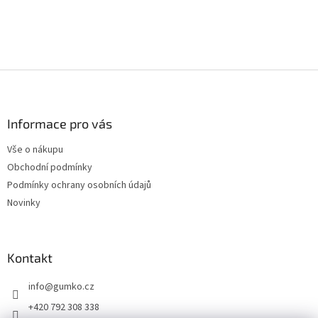
Z
á
p
a
Informace pro vás
t
Vše o nákupu
í
Obchodní podmínky
Podmínky ochrany osobních údajů
Novinky
Kontakt
info
@
gumko.cz
+420 792 308 338