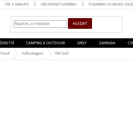
VŠE O NÁKUPU
OBCHODNÍ PODMÍNKY
PODMÍNKY OCHRANY OSOB
HLEDAT
ŠENSTVÍ
CAMPING A OUTDOOR
GRILY
ZAHRADA
CY
řesné
Volkswagen
VW Golf