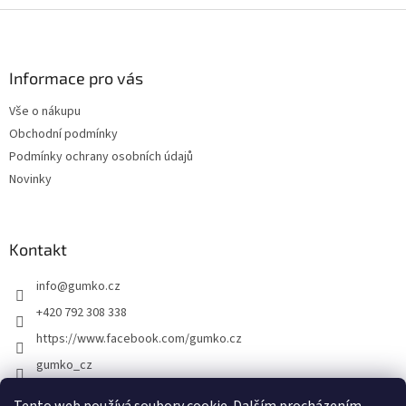
Z
á
p
a
Informace pro vás
t
Vše o nákupu
í
Obchodní podmínky
Podmínky ochrany osobních údajů
Novinky
Kontakt
info
@
gumko.cz
+420 792 308 338
https://www.facebook.com/gumko.cz
gumko_cz