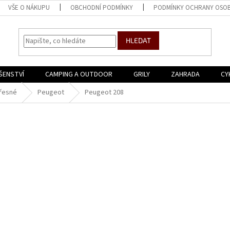
VŠE O NÁKUPU
OBCHODNÍ PODMÍNKY
PODMÍNKY OCHRANY OSOB
HLEDAT
ŠENSTVÍ
CAMPING A OUTDOOR
GRILY
ZAHRADA
CY
řesné
Peugeot
Peugeot 208