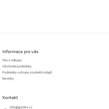
Z
á
p
a
Informace pro vás
t
Vše o nákupu
í
Obchodní podmínky
Podmínky ochrany osobních údajů
Novinky
Kontakt
info
@
gumko.cz