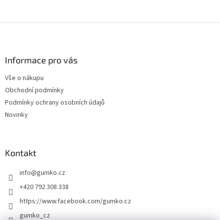
Z
á
p
a
Informace pro vás
t
Vše o nákupu
í
Obchodní podmínky
Podmínky ochrany osobních údajů
Novinky
Kontakt
info
@
gumko.cz
+420 792 308 338
https://www.facebook.com/gumko.cz
gumko_cz