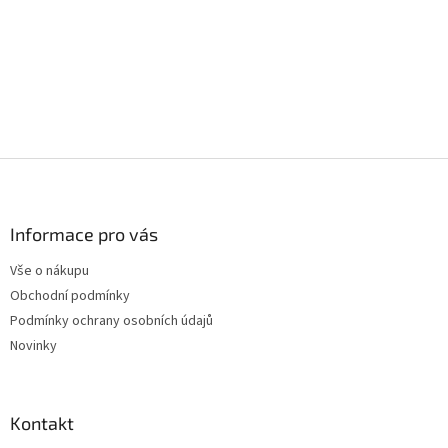
Z
á
p
a
Informace pro vás
t
Vše o nákupu
í
Obchodní podmínky
Podmínky ochrany osobních údajů
Novinky
Kontakt