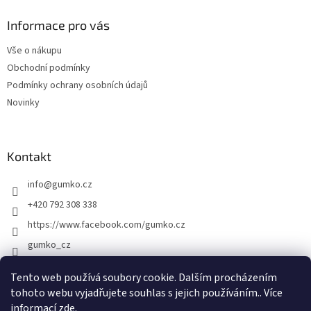
p
a
Informace pro vás
t
Vše o nákupu
í
Obchodní podmínky
Podmínky ochrany osobních údajů
Novinky
Kontakt
info
@
gumko.cz
+420 792 308 338
https://www.facebook.com/gumko.cz
gumko_cz
Tento web používá soubory cookie. Dalším procházením
tohoto webu vyjadřujete souhlas s jejich používáním.. Více
Vytvořil Shoptet
informací
zde
.