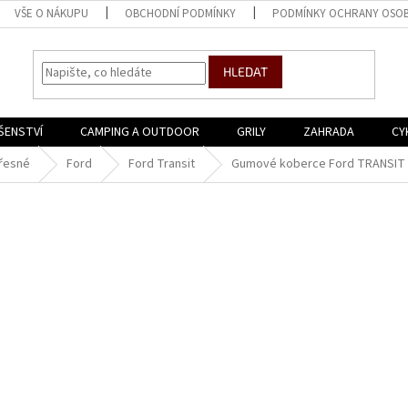
VŠE O NÁKUPU
OBCHODNÍ PODMÍNKY
PODMÍNKY OCHRANY OSOB
HLEDAT
ŠENSTVÍ
CAMPING A OUTDOOR
GRILY
ZAHRADA
CY
řesné
Ford
Ford Transit
Gumové koberce Ford TRANSIT 