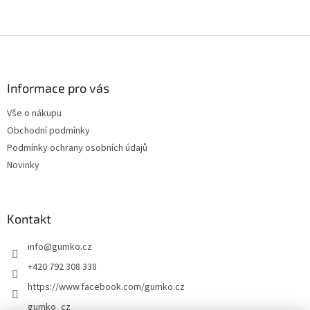
Z
á
p
a
Informace pro vás
t
Vše o nákupu
í
Obchodní podmínky
Podmínky ochrany osobních údajů
Novinky
Kontakt
info
@
gumko.cz
+420 792 308 338
https://www.facebook.com/gumko.cz
gumko_cz