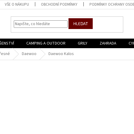
VŠE O NÁKUPU
OBCHODNÍ PODMÍNKY
PODMÍNKY OCHRANY OSOB
HLEDAT
ŠENSTVÍ
CAMPING A OUTDOOR
GRILY
ZAHRADA
CY
řesné
Daewoo
Daewoo Kalos