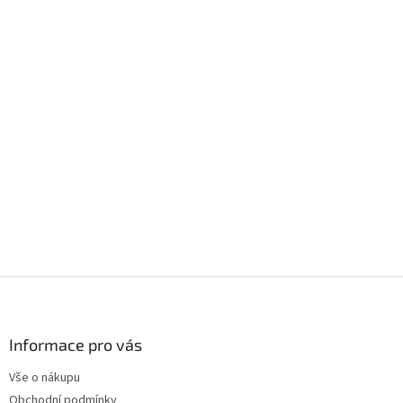
Z
á
p
a
Informace pro vás
t
Vše o nákupu
í
Obchodní podmínky