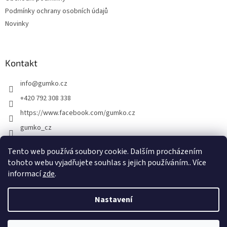
Podmínky ochrany osobních údajů
Novinky
Kontakt
info
@
gumko.cz
+420 792 308 338
https://www.facebook.com/gumko.cz
gumko_cz
Tento web používá soubory cookie. Dalším procházením
tohoto webu vyjadřujete souhlas s jejich používáním.. Více
Vytvořil Shoptet
informací
zde
.
Copyright 2026
Gumko.cz
. Všechna práva vyhrazena.
Upravit
Nastavení
nastavení cookies