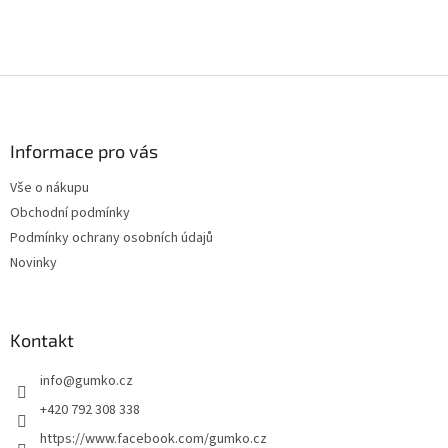
Z
á
p
a
Informace pro vás
t
Vše o nákupu
í
Obchodní podmínky
Podmínky ochrany osobních údajů
Novinky
Kontakt
info
@
gumko.cz
+420 792 308 338
https://www.facebook.com/gumko.cz