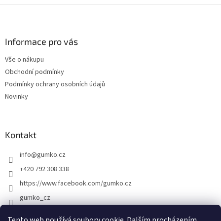
Z
á
p
a
Informace pro vás
t
Vše o nákupu
í
Obchodní podmínky
Podmínky ochrany osobních údajů
Novinky
Kontakt
info
@
gumko.cz
+420 792 308 338
https://www.facebook.com/gumko.cz
gumko_cz
Tento web používá soubory cookie. Dalším procházením