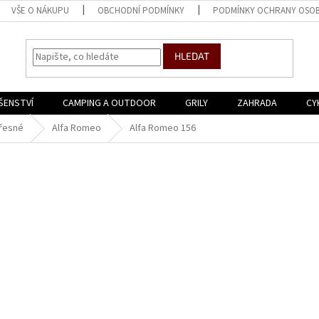
VŠE O NÁKUPU
OBCHODNÍ PODMÍNKY
PODMÍNKY OCHRANY OSOB
HLEDAT
ŠENSTVÍ
CAMPING A OUTDOOR
GRILY
ZAHRADA
CY
řesné
Alfa Romeo
Alfa Romeo 156