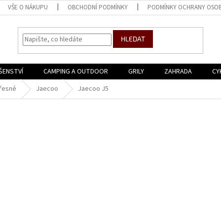
VŠE O NÁKUPU
OBCHODNÍ PODMÍNKY
PODMÍNKY OCHRANY OSOB
HLEDAT
ŠENSTVÍ
CAMPING A OUTDOOR
GRILY
ZAHRADA
CY
řesné
Jaecoo
Jaecoo J5