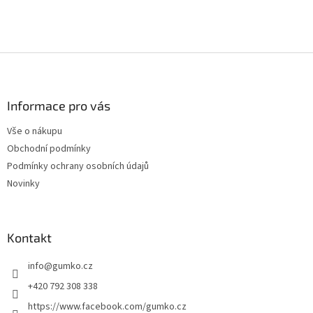
Z
á
p
a
Informace pro vás
t
Vše o nákupu
í
Obchodní podmínky
Podmínky ochrany osobních údajů
Novinky
Kontakt
info
@
gumko.cz
+420 792 308 338
https://www.facebook.com/gumko.cz