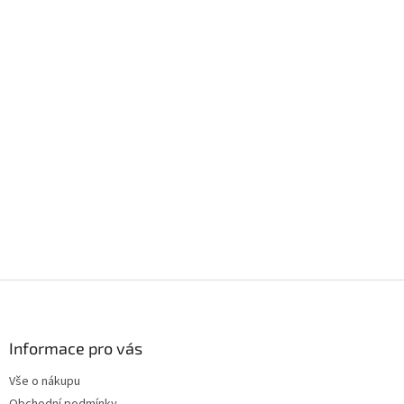
Z
á
p
a
Informace pro vás
t
Vše o nákupu
í
Obchodní podmínky