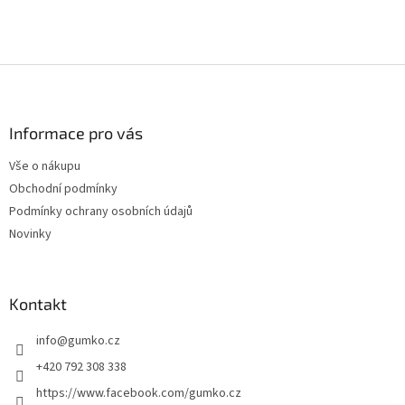
Z
á
p
a
Informace pro vás
t
Vše o nákupu
í
Obchodní podmínky
Podmínky ochrany osobních údajů
Novinky
Kontakt
info
@
gumko.cz
+420 792 308 338
https://www.facebook.com/gumko.cz