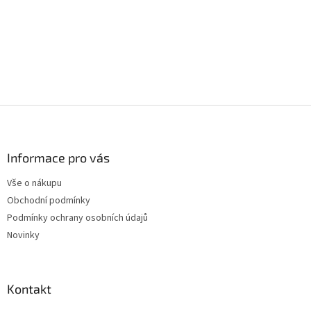
Z
á
p
a
Informace pro vás
t
Vše o nákupu
í
Obchodní podmínky
Podmínky ochrany osobních údajů
Novinky
Kontakt