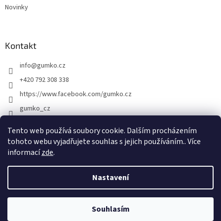
Novinky
Kontakt
info
@
gumko.cz
+420 792 308 338
https://www.facebook.com/gumko.cz
gumko_cz
Tento web používá soubory cookie. Dalším procházením
tohoto webu vyjadřujete souhlas s jejich používáním.. Více
Vytvořil Shoptet
informací
zde
.
Copyright 2026
Gumko.cz
. Všechna práva vyhrazena.
Upravit
Nastavení
nastavení cookies
Souhlasím
Odstoupit od smlouvy