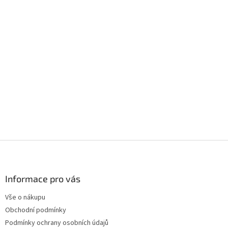
Z
á
p
a
Informace pro vás
t
Vše o nákupu
í
Obchodní podmínky
Podmínky ochrany osobních údajů