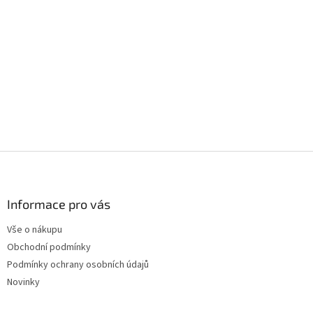
Z
á
p
a
Informace pro vás
t
Vše o nákupu
í
Obchodní podmínky
Podmínky ochrany osobních údajů
Novinky