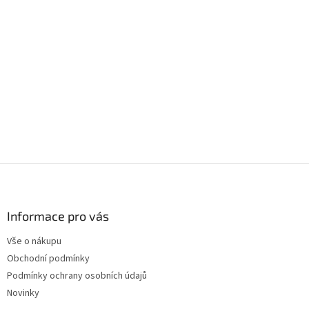
Z
á
p
a
Informace pro vás
t
Vše o nákupu
í
Obchodní podmínky
Podmínky ochrany osobních údajů
Novinky