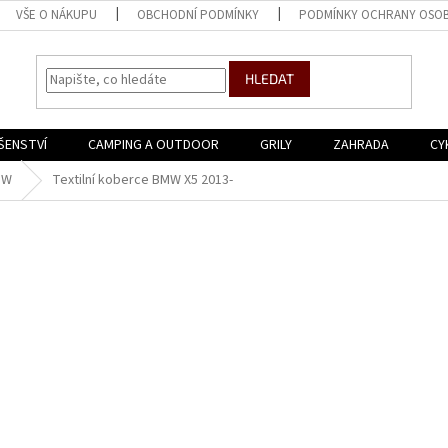
VŠE O NÁKUPU
OBCHODNÍ PODMÍNKY
PODMÍNKY OCHRANY OSOB
HLEDAT
ŠENSTVÍ
CAMPING A OUTDOOR
GRILY
ZAHRADA
CY
MW
Textilní koberce BMW X5 2013-